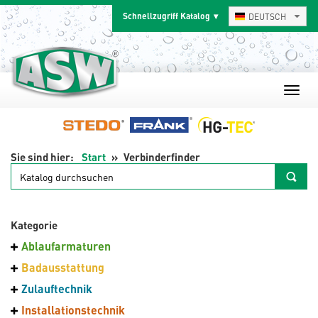
Zum
Schnellzugriff Katalog
DEUTSCH
Inhalt
springen
Start
Verbinderfinder
Katalog
durchsuchen
Kategorie
Ablaufarmaturen
Badausstattung
Zulauftechnik
Installationstechnik