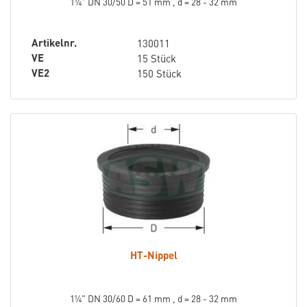
1¼" DN 30/50 D = 51 mm , d = 28 - 32 mm
Artikelnr.
130011
VE
15 Stück
VE2
150 Stück
HT-Nippel
1¼" DN 30/60 D = 61 mm , d = 28 - 32 mm