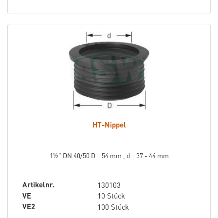
HT-Nippel
1½" DN 40/50 D = 54 mm , d = 37 - 44 mm
Artikelnr.
130103
VE
10 Stück
VE2
100 Stück