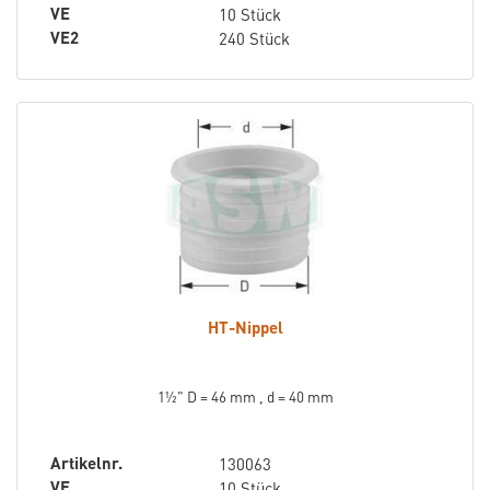
VE
10 Stück
VE2
240 Stück
HT-Nippel
1½" D = 46 mm , d = 40 mm
Artikelnr.
130063
VE
10 Stück