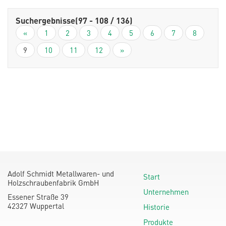
Suchergebnisse
(97 - 108 / 136)
«
1
2
3
4
5
6
7
8
9
10
11
12
»
Adolf Schmidt Metallwaren- und
Start
Holzschraubenfabrik GmbH
Unternehmen
Essener Straße 39
42327 Wuppertal
Historie
Produkte