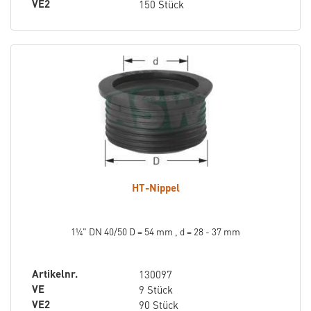
VE2
150 Stück
HT-Nippel
1¼" DN 40/50 D = 54 mm , d = 28 - 37 mm
Artikelnr.
130097
VE
9 Stück
VE2
90 Stück