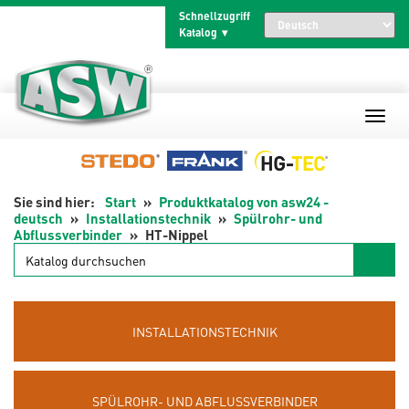
Zum
Schnellzugriff
Inhalt
Katalog
springen
Start
Produktkatalog von asw24 -
deutsch
Installationstechnik
Spülrohr- und
Abflussverbinder
HT-Nippel
Katalog
durchsuchen
INSTALLATIONSTECHNIK
SPÜLROHR- UND ABFLUSSVERBINDER