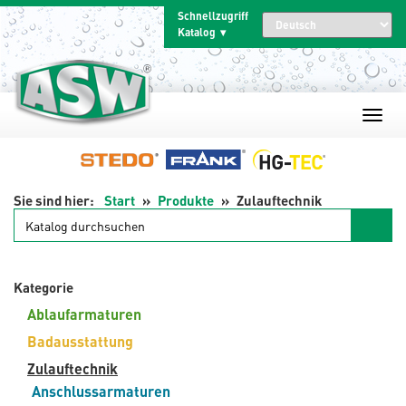
Zum
Schnellzugriff
Inhalt
Katalog
springen
Start
Produkte
Zulauftechnik
Katalog
durchsuchen
Kategorie
Ablaufarmaturen
Badausstattung
Zulauftechnik
Anschlussarmaturen