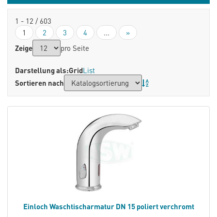
1 - 12 / 603
1
2
3
4
...
»
Zeige
pro Seite
Darstellung als:
Grid
List
Sortieren nach
Einloch Waschtischarmatur DN 15 poliert verchromt