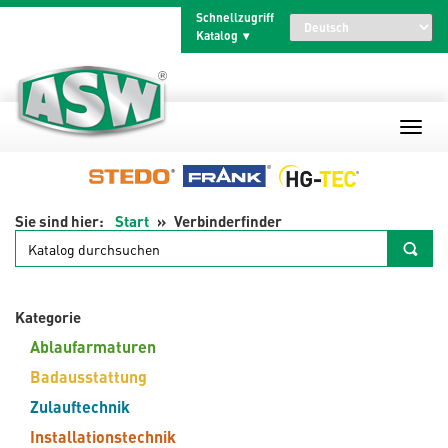
Zum
Schnellzugriff
Inhalt
Katalog
springen
Start
Verbinderfinder
Katalog
durchsuchen
Kategorie
Ablaufarmaturen
Badausstattung
Zulauftechnik
Installationstechnik