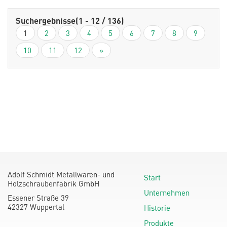
Suchergebnisse
(1 - 12 / 136)
1
2
3
4
5
6
7
8
9
10
11
12
»
Adolf Schmidt Metallwaren- und
Start
Holzschraubenfabrik GmbH
Unternehmen
Essener Straße 39
42327 Wuppertal
Historie
Produkte