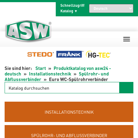
Zum
Schnellzugriff
Inhalt
Katalog
springen
Start
Produktkatalog von asw24 -
deutsch
Installationstechnik
Spülrohr- und
Abflussverbinder
Euro WC-Spülrohrverbinder
Katalog
durchsuchen
INSTALLATIONSTECHNIK
SPÜLROHR- UND ABFLUSSVERBINDER