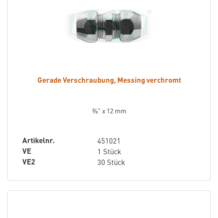
Gerade Verschraubung, Messing verchromt
⅜" x 12 mm
Artikelnr.
451021
VE
1 Stück
VE2
30 Stück