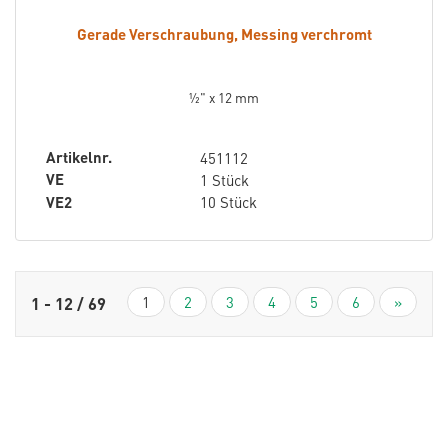
Gerade Verschraubung, Messing verchromt
½" x 12 mm
Artikelnr.
451112
VE
1 Stück
VE2
10 Stück
1
2
3
4
5
6
»
1 - 12 / 69