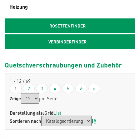
Heizung
ROSETTENFINDER
VERBINDERFINDER
Quetschverschraubungen und Zubehör
1 - 12 / 69
1
2
3
4
5
6
»
Zeige
pro Seite
Darstellung als:
Grid
List
Sortieren nach