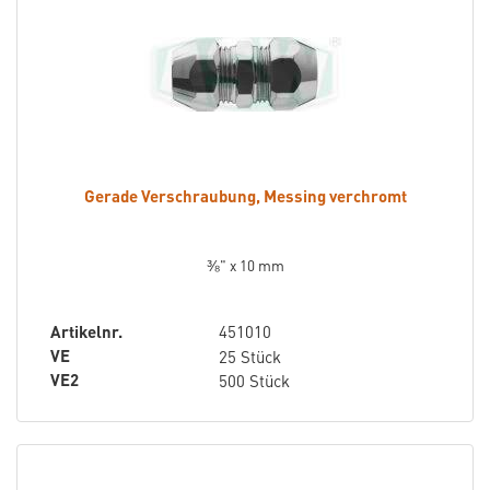
Gerade Verschraubung, Messing verchromt
⅜" x 10 mm
Artikelnr.
451010
VE
25 Stück
VE2
500 Stück