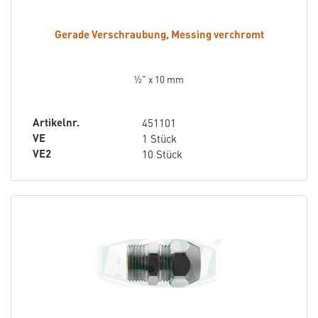
Gerade Verschraubung, Messing verchromt
½" x 10 mm
Artikelnr.
451101
VE
1 Stück
VE2
10 Stück