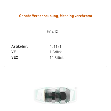
Gerade Verschraubung, Messing verchromt
⅜" x 12 mm
Artikelnr.
451121
VE
1 Stück
VE2
10 Stück