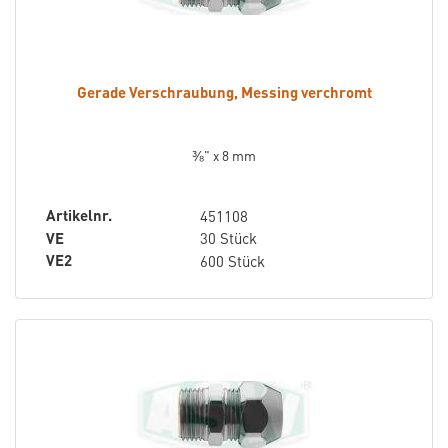
Gerade Verschraubung, Messing verchromt
⅜" x 8 mm
Artikelnr.
451108
VE
30 Stück
VE2
600 Stück