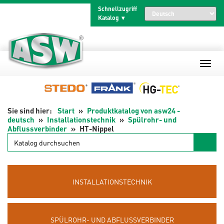
Zum
Schnellzugriff
Inhalt
Katalog
springen
Start
Produktkatalog von asw24 -
deutsch
Installationstechnik
Spülrohr- und
Abflussverbinder
HT-Nippel
Katalog
durchsuchen
INSTALLATIONSTECHNIK
SPÜLROHR- UND ABFLUSSVERBINDER