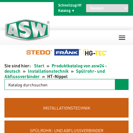
Zum
Schnellzugriff
Inhalt
Katalog
springen
Start
Produktkatalog von asw24 -
deutsch
Installationstechnik
Spülrohr- und
Abflussverbinder
HT-Nippel
Katalog
durchsuchen
INSTALLATIONSTECHNIK
SPÜLROHR- UND ABFLUSSVERBINDER