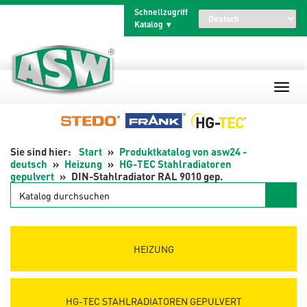
Zum
Schnellzugriff
Inhalt
Katalog
springen
Start
Produktkatalog von asw24 -
deutsch
Heizung
HG-TEC Stahlradiatoren
gepulvert
DIN-Stahlradiator RAL 9010 gep.
Katalog
durchsuchen
HEIZUNG
HG-TEC STAHLRADIATOREN GEPULVERT