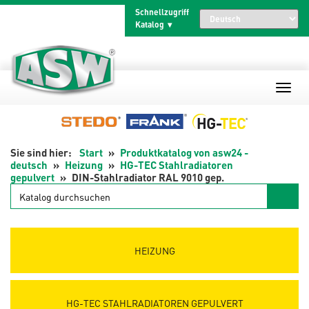
Zum
Schnellzugriff
Inhalt
Katalog
springen
Start
Produktkatalog von asw24 -
deutsch
Heizung
HG-TEC Stahlradiatoren
gepulvert
DIN-Stahlradiator RAL 9010 gep.
Katalog
durchsuchen
HEIZUNG
HG-TEC STAHLRADIATOREN GEPULVERT