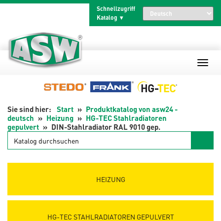
Zum
Schnellzugriff
Inhalt
Katalog
springen
Start
Produktkatalog von asw24 -
deutsch
Heizung
HG-TEC Stahlradiatoren
gepulvert
DIN-Stahlradiator RAL 9010 gep.
Katalog
durchsuchen
HEIZUNG
HG-TEC STAHLRADIATOREN GEPULVERT