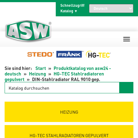
Zum
Schnellzugriff
Inhalt
Katalog
springen
Start
Produktkatalog von asw24 -
deutsch
Heizung
HG-TEC Stahlradiatoren
gepulvert
DIN-Stahlradiator RAL 9010 gep.
Katalog
durchsuchen
HEIZUNG
HG-TEC STAHLRADIATOREN GEPULVERT