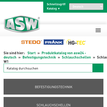
Zum
Schnellzugriff
Inhalt
Katalog
springen
Start
Produktkatalog von asw24 -
deutsch
Befestigungstechnik
Schlauchschellen
Schla
W1
Katalog
durchsuchen
BEFESTIGUNGSTECHNIK
SCHLAUCHSCHELLEN