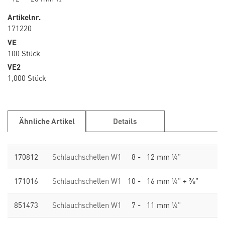
Artikelnr.
171220
VE
100 Stück
VE2
1,000 Stück
Ähnliche Artikel
Details
170812
Schlauchschellen W1
8 - 12 mm ¼"
171016
Schlauchschellen W1
10 - 16 mm ¼" + ⅜"
851473
Schlauchschellen W1
7 - 11 mm ¼"