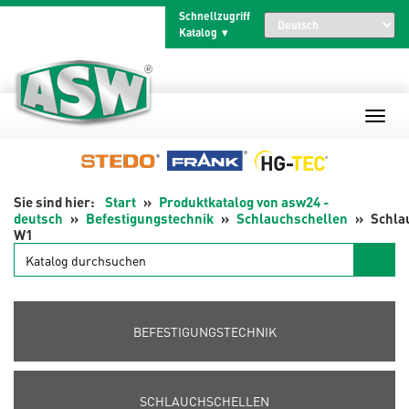
Zum
Schnellzugriff
Inhalt
Katalog
springen
Start
Produktkatalog von asw24 -
deutsch
Befestigungstechnik
Schlauchschellen
Schla
W1
Katalog
durchsuchen
BEFESTIGUNGSTECHNIK
SCHLAUCHSCHELLEN