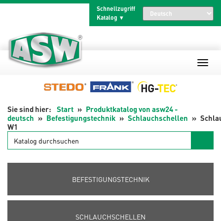
Zum
Schnellzugriff
Inhalt
Katalog
springen
Start
Produktkatalog von asw24 -
deutsch
Befestigungstechnik
Schlauchschellen
Schla
W1
Katalog
durchsuchen
BEFESTIGUNGSTECHNIK
SCHLAUCHSCHELLEN