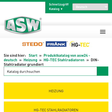
Zum
Schnellzugriff
Inhalt
Katalog
springen
Start
Produktkatalog von asw24 -
deutsch
Heizung
HG-TEC Stahlradiatoren
DIN-
Stahlradiator grundiert
Katalog
durchsuchen
HEIZUNG
HG-TEC STAHLRADIATOREN