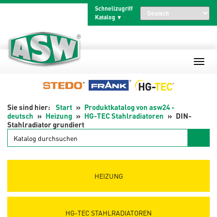
Zum
Schnellzugriff
Inhalt
Katalog
springen
Start
Produktkatalog von asw24 -
deutsch
Heizung
HG-TEC Stahlradiatoren
DIN-
Stahlradiator grundiert
Katalog
durchsuchen
HEIZUNG
HG-TEC STAHLRADIATOREN