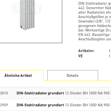
DIN Stahlradiator 
442. Genormter Nab
alter Radiatoren oh
Anschlußgrößen je n
Gewinden (3/8", 1/2"
gezogenen Halbscha
bar. Werkseitige Dr
EN 442. Bauseitige 
Anschlußstopfen und
Artikelnr.
1
VE
1
Ähnliche Artikel
Details
3810
DIN-Stahlradiator grundiert
12 Glieder BH 1000 NA 900
3909
DIN-Stahlradiator grundiert
13 Glieder BH 1000 NA 900