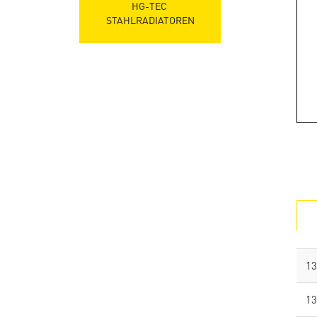
HG-TEC 
STAHLRADIATOREN
13
13