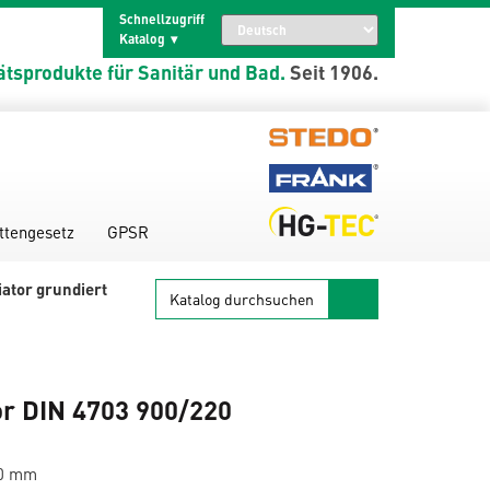
Schnellzugriff
Katalog
ätsprodukte für Sanitär und Bad.
Seit 1906.
ttengesetz
GPSR
Katalog
ator grundiert
durchsuchen
or DIN 4703 900/220
20 mm