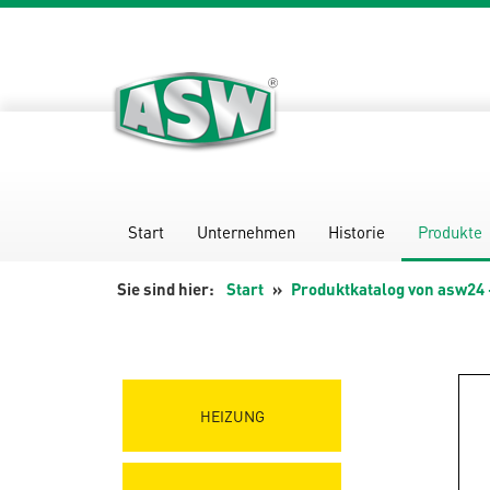
Zum
Inhalt
springen
Start
Unternehmen
Historie
Produkte
Start
Produktkatalog von asw24 
HEIZUNG