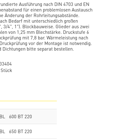
grundierte Ausführung nach DIN 4703 und EN
enabstand für einen problemlosen Austausch
ne Änderung der Rohrleitungsabstände.
ach Bedarf mit unterschiedlich großen
, 3/4", 1"). Blockbauweise. Glieder aus zwei
len von 1,25 mm Blechstärke. Druckstufe 6
uckprüfung mit 7,8 bar. Wärmeleistung nach
Druckprüfung vor der Montage ist notwendig.
 Dichtungen bitte separat bestellen.
33404
 Stück
 BL 600 BT 220
 BL 650 BT 220