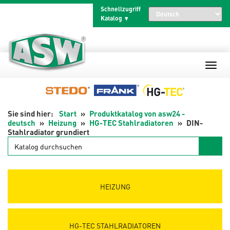
Zum
Schnellzugriff
Inhalt
Katalog
springen
Start
Produktkatalog von asw24 -
deutsch
Heizung
HG-TEC Stahlradiatoren
DIN-
Stahlradiator grundiert
Katalog
durchsuchen
HEIZUNG
HG-TEC STAHLRADIATOREN