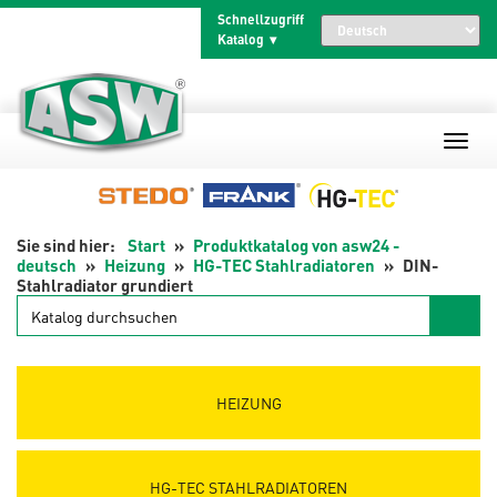
Zum
Schnellzugriff
Inhalt
Katalog
springen
Start
Produktkatalog von asw24 -
deutsch
Heizung
HG-TEC Stahlradiatoren
DIN-
Stahlradiator grundiert
Katalog
durchsuchen
HEIZUNG
HG-TEC STAHLRADIATOREN