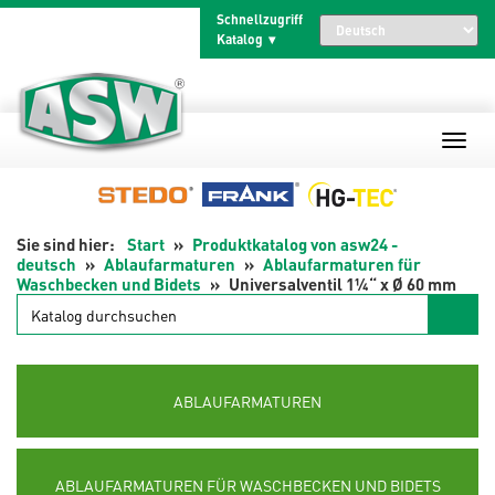
Zum
Schnellzugriff
Inhalt
Katalog
springen
Start
Produktkatalog von asw24 -
deutsch
Ablaufarmaturen
Ablaufarmaturen für
Waschbecken und Bidets
Universalventil 1¼“ x Ø 60 mm
Katalog
durchsuchen
ABLAUFARMATUREN
ABLAUFARMATUREN FÜR WASCHBECKEN UND BIDETS