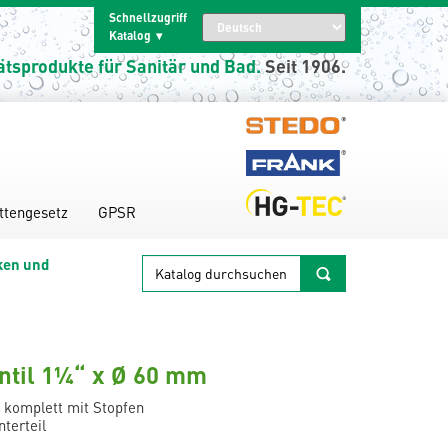
Schnellzugriff
Katalog
ätsprodukte für Sanitär und Bad.
Seit 1906.
ttengesetz
GPSR
Katalog
ken und
durchsuchen
ntil 1¼“ x Ø 60 mm
, komplett mit Stopfen
terteil