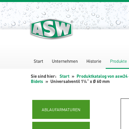
Zum
Inhalt
springen
Start
Unternehmen
Historie
Produkte
Start
Produktkatalog von asw24 
Bidets
Universalventil 1¼“ x Ø 60 mm
ABLAUFARMATUREN