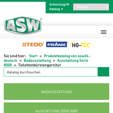
Zum
Schnellzugriff
Inhalt
Katalog
springen
Start
Produktkatalog von asw24 -
deutsch
Badausstattung
Ausstattung Serie
8000
Toilettenbürstengarnitur
Katalog
durchsuchen
BADAUSSTATTUNG
AUSSTATTUNG SERIE 8000