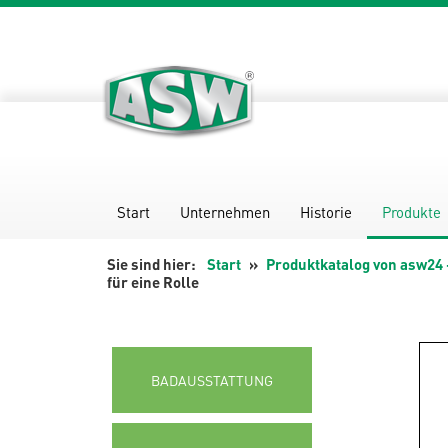
Zum
Inhalt
springen
Start
Unternehmen
Historie
Produkte
Start
Produktkatalog von asw24 
für eine Rolle
BADAUSSTATTUNG