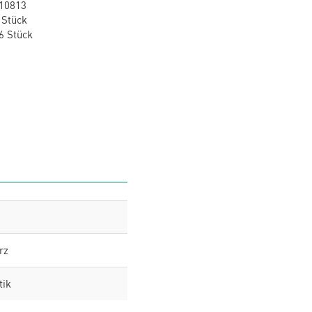
10813
 Stück
6 Stück
rz
tik