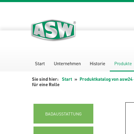
Zum
Inhalt
springen
Start
Unternehmen
Historie
Produkte
Start
Produktkatalog von asw24 
für eine Rolle
BADAUSSTATTUNG