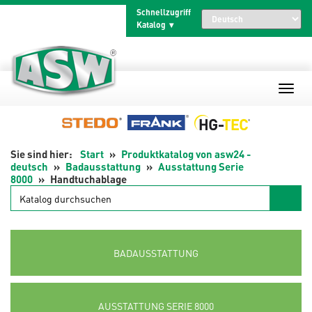
Zum
Schnellzugriff
Inhalt
Katalog
springen
Start
Produktkatalog von asw24 -
deutsch
Badausstattung
Ausstattung Serie
8000
Handtuchablage
Katalog
durchsuchen
BADAUSSTATTUNG
AUSSTATTUNG SERIE 8000