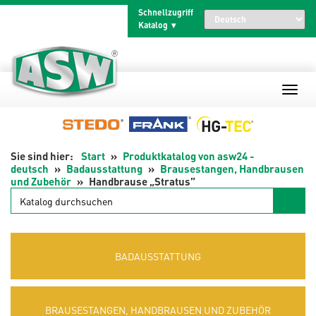
Zum
Schnellzugriff
Inhalt
Katalog
springen
Start
Produktkatalog von asw24 -
deutsch
Badausstattung
Brausestangen, Handbrausen
und Zubehör
Handbrause „Stratus”
Katalog
durchsuchen
BADAUSSTATTUNG
BRAUSESTANGEN, HANDBRAUSEN UND ZUBEHÖR