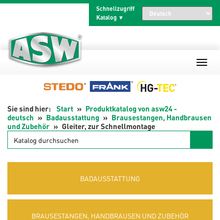
Zum
Schnellzugriff
Inhalt
Katalog
springen
Start
Produktkatalog von asw24 -
deutsch
Badausstattung
Brausestangen, Handbrausen
und Zubehör
Gleiter, zur Schnellmontage
Katalog
durchsuchen
BADAUSSTATTUNG
BRAUSESTANGEN, HANDBRAUSEN UND ZUBEHÖR