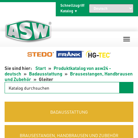
Zum
Schnellzugriff
Inhalt
Katalog
springen
Start
Produktkatalog von asw24 -
deutsch
Badausstattung
Brausestangen, Handbrausen
und Zubehör
Gleiter
Katalog
durchsuchen
BADAUSSTATTUNG
BRAUSESTANGEN, HANDBRAUSEN UND ZUBEHÖR