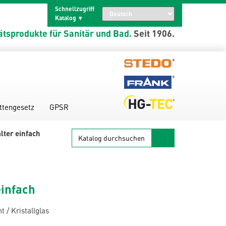
Schnellzugriff
Katalog
ätsprodukte für Sanitär und Bad.
Seit 1906.
ttengesetz
GPSR
Katalog
lter einfach
durchsuchen
einfach
 / Kristallglas