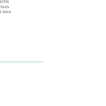
82705
 Stück
6 Stück