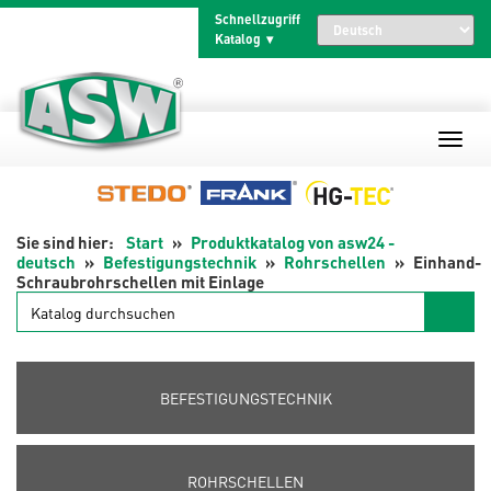
Zum
Schnellzugriff
Inhalt
Katalog
springen
Start
Produktkatalog von asw24 -
deutsch
Befestigungstechnik
Rohrschellen
Einhand-
Schraubrohrschellen mit Einlage
Katalog
durchsuchen
BEFESTIGUNGSTECHNIK
ROHRSCHELLEN