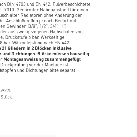
ach DIN 4703 und EN 442. Pulverbeschichtete
L 9010. Genormter Nabenabstand für einen
usch alter Radiatoren ohne Änderung der
e. Anschlußgrößen je nach Bedarf mit
en Gewinden (3/8", 1/2", 3/4", 1").
eder aus zwei gezogenen Halbschalen von
. Druckstufe 6 bar. Werkseitige
8 bar. Wärmeleistung nach EN 442.
b 21 Gliedern in 2 Blöcken inklusive
 und Dichtungen. Blöcke müssen bauseitig
er Montageanweisung zusammengefügt
Druckprüfung vor der Montage ist
stopfen und Dichtungen bitte separat
59275
 Stück