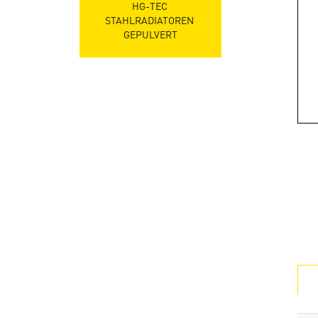
HG-TEC 
STAHLRADIATOREN 
GEPULVERT