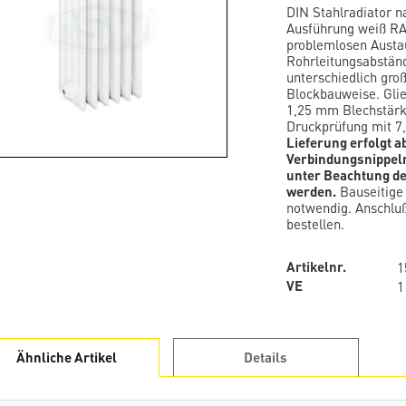
DIN Stahlradiator n
Ausführung weiß RA
problemlosen Austa
Rohrleitungsabständ
unterschiedlich groß
Blockbauweise. Gli
1,25 mm Blechstärke
Druckprüfung mit 7,
Lieferung erfolgt a
Verbindungsnippeln
unter Beachtung d
werden.
Bauseitige 
notwendig. Anschluß
bestellen.
Artikelnr.
1
VE
1
Ähnliche Artikel
Details