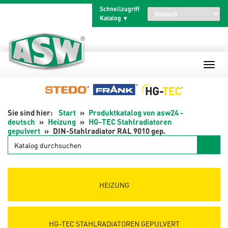
Zum
Schnellzugriff
Inhalt
Katalog
springen
Start
Produktkatalog von asw24 -
deutsch
Heizung
HG-TEC Stahlradiatoren
gepulvert
DIN-Stahlradiator RAL 9010 gep.
Katalog
durchsuchen
HEIZUNG
HG-TEC STAHLRADIATOREN GEPULVERT