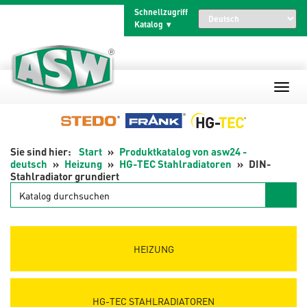
Zum
Schnellzugriff
Inhalt
Katalog
springen
Start
Produktkatalog von asw24 -
deutsch
Heizung
HG-TEC Stahlradiatoren
DIN-
Stahlradiator grundiert
Katalog
durchsuchen
HEIZUNG
HG-TEC STAHLRADIATOREN