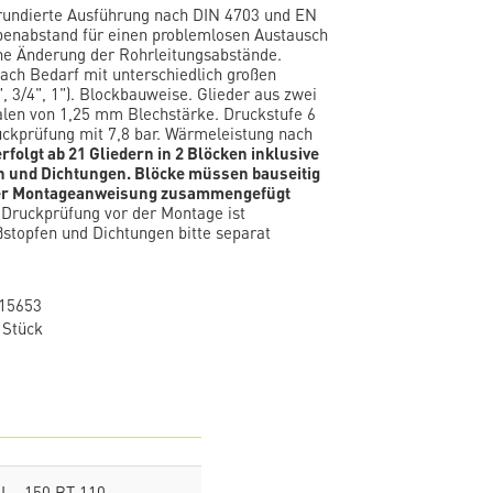
grundierte Ausführung nach DIN 4703 und EN
enabstand für einen problemlosen Austausch
ne Änderung der Rohrleitungsabstände.
ach Bedarf mit unterschiedlich großen
, 3/4", 1"). Blockbauweise. Glieder aus zwei
len von 1,25 mm Blechstärke. Druckstufe 6
uckprüfung mit 7,8 bar. Wärmeleistung nach
rfolgt ab 21 Gliedern in 2 Blöcken inklusive
 und Dichtungen. Blöcke müssen bauseitig
er Montageanweisung zusammengefügt
Druckprüfung vor der Montage ist
stopfen und Dichtungen bitte separat
15653
 Stück
BL 150 BT 110