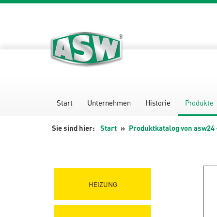
Zum
Inhalt
springen
Start
Unternehmen
Historie
Produkte
Start
Produktkatalog von asw24 
HEIZUNG