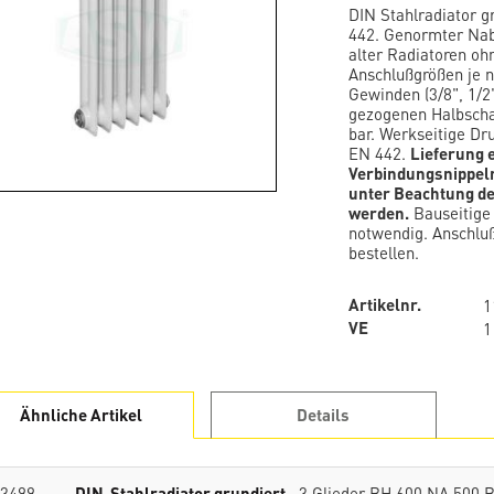
DIN Stahlradiator 
442. Genormter Nab
alter Radiatoren oh
Anschlußgrößen je n
Gewinden (3/8", 1/2"
gezogenen Halbscha
bar. Werkseitige Dr
EN 442.
Lieferung e
Verbindungsnippeln
unter Beachtung d
werden.
Bauseitige 
notwendig. Anschluß
bestellen.
Artikelnr.
1
VE
1
Ähnliche Artikel
Details
3499
DIN-Stahlradiator grundiert
3 Glieder BH 600 NA 500 