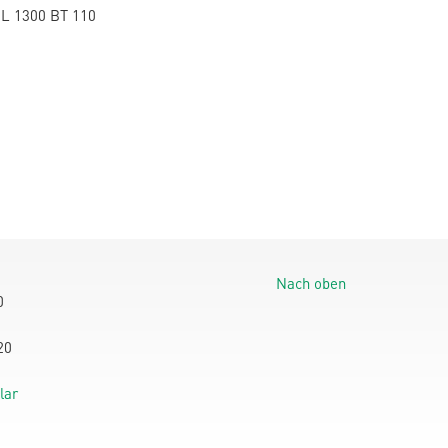
BL 1300 BT 110
Nach oben
0
20
lar