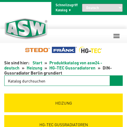
Zum
Schnellzugriff
Inhalt
Katalog
springen
Start
Produktkatalog von asw24 -
deutsch
Heizung
HG-TEC Gussradiatoren
DIN-
Gussradiator Berlin grundiert
Katalog
durchsuchen
HEIZUNG
HG-TEC GUSSRADIATOREN