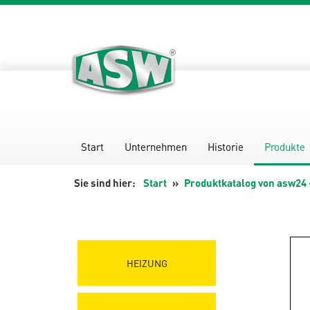
Zum
Inhalt
springen
Start
Unternehmen
Historie
Produkte
Start
Produktkatalog von asw24 
HEIZUNG