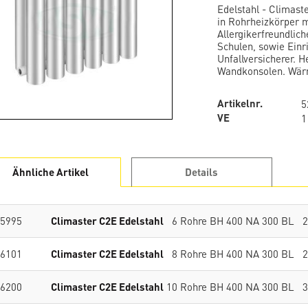
Edelstahl - Climast
in Rohrheizkörper m
Allergikerfreundlic
Schulen, sowie Einr
Unfallversicherer. 
Wandkonsolen. Wärm
Artikelnr.
5
VE
1
Ähnliche Artikel
Details
5995
Climaster C2E Edelstahl
6 Rohre BH 400 NA 300 BL 2
6101
Climaster C2E Edelstahl
8 Rohre BH 400 NA 300 BL 2
6200
Climaster C2E Edelstahl
10 Rohre BH 400 NA 300 BL 3