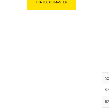
HG-TEC CLIMASTER
52
52
52