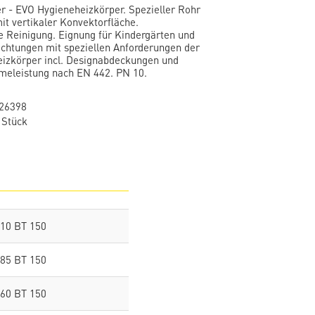
er - EVO Hygieneheizkörper. Spezieller Rohr
it vertikaler Konvektorfläche.
he Reinigung. Eignung für Kindergärten und
ichtungen mit speziellen Anforderungen der
Heizkörper incl. Designabdeckungen und
eleistung nach EN 442. PN 10.
26398
 Stück
10 BT 150
85 BT 150
60 BT 150