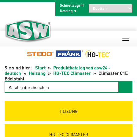
Zum
Schnellzugriff
Inhalt
Katalog
springen
Start
Produktkatalog von asw24 -
deutsch
Heizung
HG-TEC Climaster
Climaster C1E
Edelstahl
Katalog
durchsuchen
HEIZUNG
HG-TEC CLIMASTER