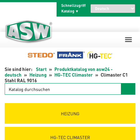
Zum
Schnellzugriff
Inhalt
Katalog
springen
Start
Produktkatalog von asw24 -
deutsch
Heizung
HG-TEC Climaster
Climaster C1
Stahl RAL 9016
Katalog
durchsuchen
HEIZUNG
HG-TEC CLIMASTER