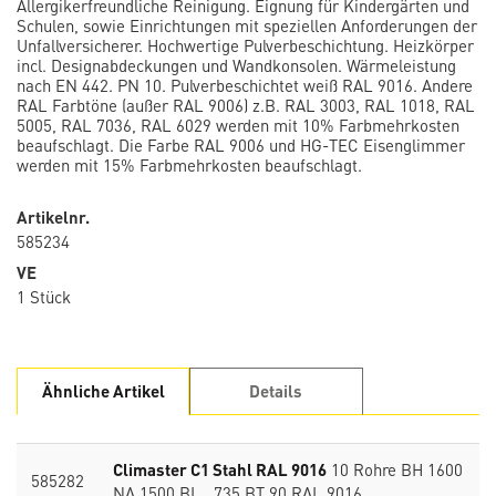
Allergikerfreundliche Reinigung. Eignung für Kindergärten und
Schulen, sowie Einrichtungen mit speziellen Anforderungen der
Unfallversicherer. Hochwertige Pulverbeschichtung. Heizkörper
incl. Designabdeckungen und Wandkonsolen. Wärmeleistung
nach EN 442. PN 10. Pulverbeschichtet weiß RAL 9016. Andere
RAL Farbtöne (außer RAL 9006) z.B. RAL 3003, RAL 1018, RAL
5005, RAL 7036, RAL 6029 werden mit 10% Farbmehrkosten
beaufschlagt. Die Farbe RAL 9006 und HG-TEC Eisenglimmer
werden mit 15% Farbmehrkosten beaufschlagt.
Artikelnr.
585234
VE
1 Stück
Ähnliche Artikel
Details
Climaster C1 Stahl RAL 9016
10 Rohre BH 1600
585282
NA 1500 BL 735 BT 90 RAL 9016