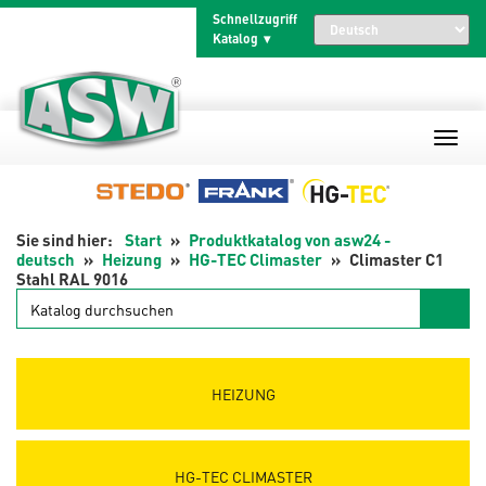
Zum
Schnellzugriff
Inhalt
Katalog
springen
Start
Produktkatalog von asw24 -
deutsch
Heizung
HG-TEC Climaster
Climaster C1
Stahl RAL 9016
Katalog
durchsuchen
HEIZUNG
HG-TEC CLIMASTER