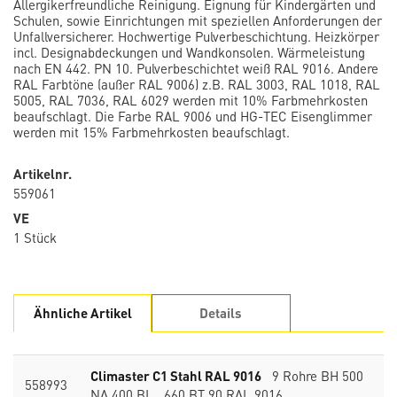
Allergikerfreundliche Reinigung. Eignung für Kindergärten und
Schulen, sowie Einrichtungen mit speziellen Anforderungen der
Unfallversicherer. Hochwertige Pulverbeschichtung. Heizkörper
incl. Designabdeckungen und Wandkonsolen. Wärmeleistung
nach EN 442. PN 10. Pulverbeschichtet weiß RAL 9016. Andere
RAL Farbtöne (außer RAL 9006) z.B. RAL 3003, RAL 1018, RAL
5005, RAL 7036, RAL 6029 werden mit 10% Farbmehrkosten
beaufschlagt. Die Farbe RAL 9006 und HG-TEC Eisenglimmer
werden mit 15% Farbmehrkosten beaufschlagt.
Artikelnr.
559061
VE
1 Stück
Ähnliche Artikel
Details
Climaster C1 Stahl RAL 9016
9 Rohre BH 500
558993
NA 400 BL 660 BT 90 RAL 9016