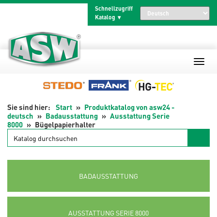
Zum
Schnellzugriff
Inhalt
Katalog
springen
Start
Produktkatalog von asw24 -
deutsch
Badausstattung
Ausstattung Serie
8000
Bügelpapierhalter
Katalog
durchsuchen
BADAUSSTATTUNG
AUSSTATTUNG SERIE 8000