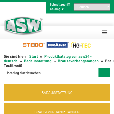
Zum
Schnellzugriff
Inhalt
Katalog
springen
Start
Produktkatalog von asw24 -
deutsch
Badausstattung
Brausevorhangstangen
Brau
Textil weiß
Katalog
durchsuchen
BADAUSSTATTUNG
BRAUSEVORHANGSTANGEN