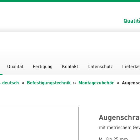
Qualit
Qualität
Fertigung
Kontakt
Datenschutz
Lieferke
- deutsch
Befestigungstechnik
Montagezubehör
Augensc
Augenschrau
mit metrischem Ge
M 8 x 25 mm