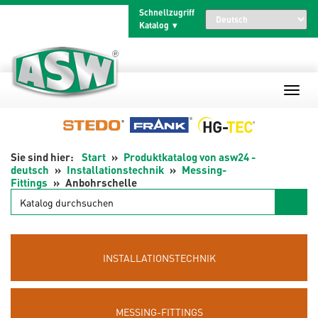
Zum
Schnellzugriff
Inhalt
Katalog
springen
Start
Produktkatalog von asw24 -
deutsch
Installationstechnik
Messing-
Fittings
Anbohrschelle
Katalog
durchsuchen
INSTALLATIONSTECHNIK
MESSING-FITTINGS