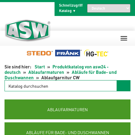
Zum
Schnellzugriff
Inhalt
Katalog
springen
Start
Produktkatalog von asw24 -
deutsch
Ablaufarmaturen
Abläufe für Bade- und
Duschwannen
Ablaufgarnitur CW
Katalog
durchsuchen
ABLAUFARMATUREN
ABLÄUFE FÜR BADE- UND DUSCHWANNEN