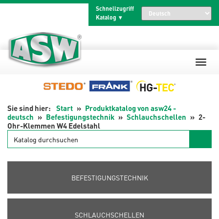
Zum
Schnellzugriff
Inhalt
Katalog
springen
Start
Produktkatalog von asw24 -
deutsch
Befestigungstechnik
Schlauchschellen
2-
Ohr-Klemmen W4 Edelstahl
Katalog
durchsuchen
BEFESTIGUNGSTECHNIK
SCHLAUCHSCHELLEN