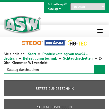
Zum
Schnellzugriff
Inhalt
Katalog
springen
Start
Produktkatalog von asw24 -
deutsch
Befestigungstechnik
Schlauchschellen
2-
Ohr-Klemmen W1 verzinkt
Katalog
durchsuchen
BEFESTIGUNGSTECHNIK
SCHLAUCHSCHELLEN