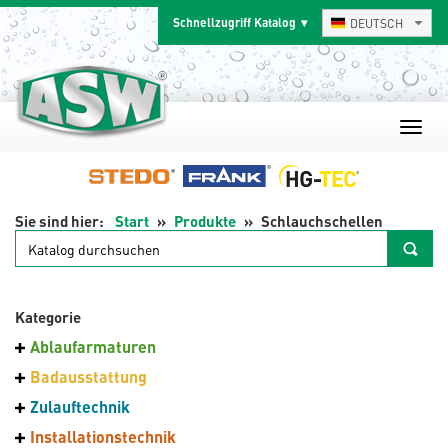
Zum
Schnellzugriff Katalog
DEUTSCH
Inhalt
springen
Start
Produkte
Schlauchschellen
Katalog
durchsuchen
Kategorie
Ablaufarmaturen
Badausstattung
Zulauftechnik
Installationstechnik