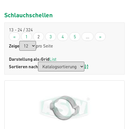
Schlauchschellen
13 - 24 / 324
«
1
2
3
4
5
...
»
Zeige
pro Seite
Darstellung als:
Grid
List
Sortieren nach