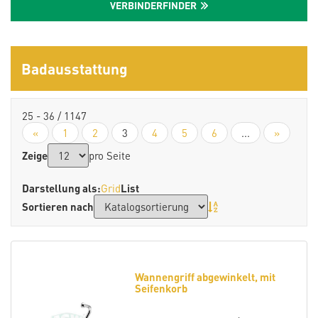
VERBINDERFINDER
Badausstattung
25 - 36 / 1147
«
1
2
3
4
5
6
...
»
Zeige
pro Seite
Darstellung als:
Grid
List
Sortieren nach
Wannengriff abgewinkelt, mit
Seifenkorb