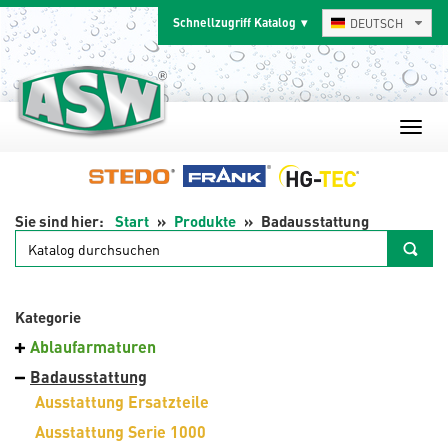
Zum
Schnellzugriff Katalog
DEUTSCH
Inhalt
springen
Start
Produkte
Badausstattung
Katalog
durchsuchen
Kategorie
Ablaufarmaturen
Badausstattung
Ausstattung Ersatzteile
Ausstattung Serie 1000