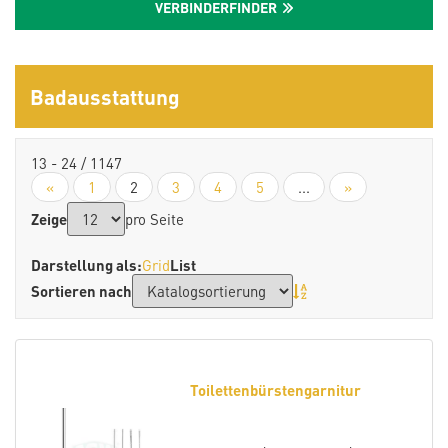
VERBINDERFINDER
Badausstattung
13 - 24 / 1147
«
1
2
3
4
5
...
»
Zeige
pro Seite
Darstellung als:
Grid
List
Sortieren nach
Toilettenbürstengarnitur