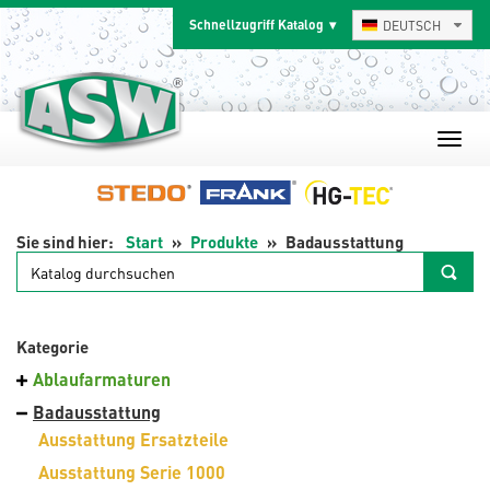
Zum
Schnellzugriff Katalog
DEUTSCH
Inhalt
springen
Start
Produkte
Badausstattung
Katalog
durchsuchen
Kategorie
Ablaufarmaturen
Badausstattung
Ausstattung Ersatzteile
Ausstattung Serie 1000